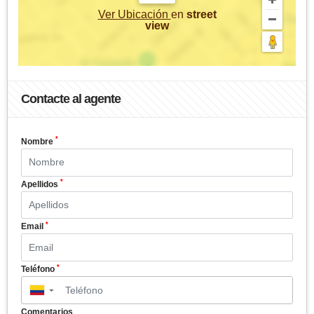
Ver Ubicación
en
street
view
Contacte al agente
*
Nombre
*
Apellidos
*
Email
*
Teléfono
▼
Comentarios