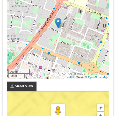
200 m
500 ft
Leaflet
| Wasi - ©
OpenStreetMap
Street View