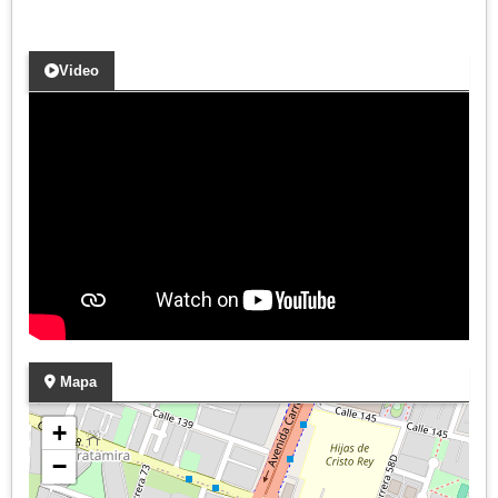
Video
Mapa
+
−