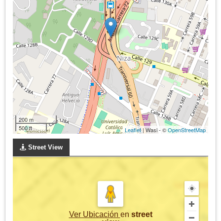
200 m
500 ft
Leaflet
| Wasi - ©
OpenStreetMap
Street View
Ver Ubicación
en
street