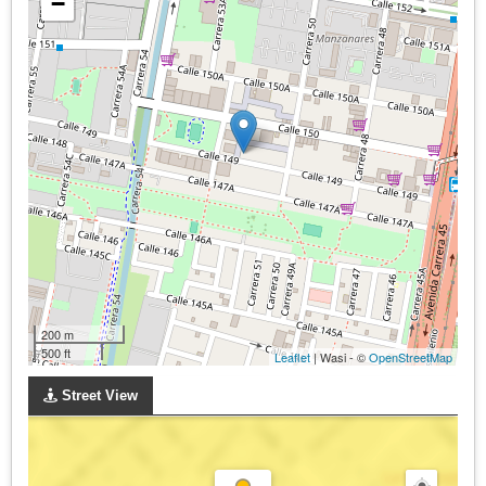
−
200 m
500 ft
Leaflet
| Wasi - ©
OpenStreetMap
Street View