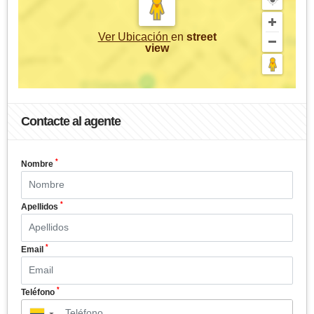
Ver Ubicación
en
street
view
Contacte al agente
*
Nombre
*
Apellidos
*
Email
*
Teléfono
▼