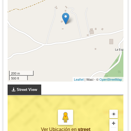
200 m
500 ft
Leaflet
| Wasi - ©
OpenStreetMap
Street View
Ver Ubicación
en
street