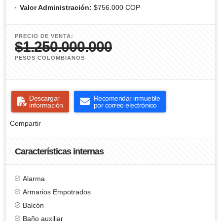
Valor Administración:
$756.000 COP
PRECIO DE VENTA:
$1.250.000.000
PESOS COLOMBIANOS
Descargar
Recomendar inmueble
información
por correo electrónico
Compartir
Características internas
Alarma
Armarios Empotrados
Balcón
Baño auxiliar