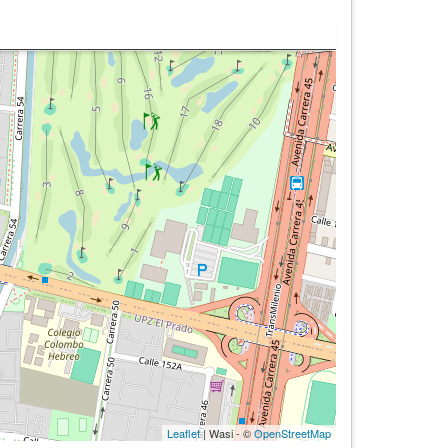
Leaflet
| Wasi - ©
OpenStreetMap