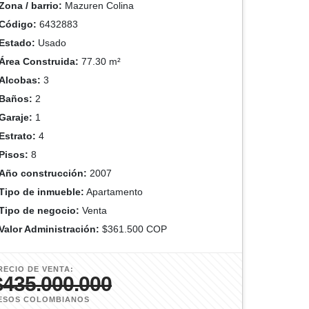
Zona / barrio:
Mazuren Colina
Código:
6432883
Estado:
Usado
Área Construida:
77.30 m²
Alcobas:
3
Baños:
2
Garaje:
1
Estrato:
4
Pisos:
8
Año construcción:
2007
Tipo de inmueble:
Apartamento
Tipo de negocio:
Venta
Valor Administración:
$361.500 COP
RECIO DE VENTA:
$435.000.000
ESOS COLOMBIANOS