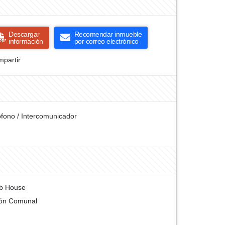
Descargar
Recomendar inmueble
información
por correo electrónico
partir
ófono / Intercomunicador
b House
ón Comunal