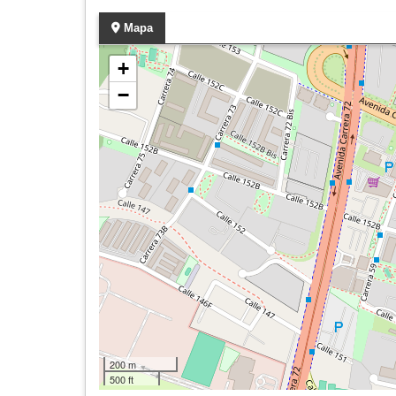
Mapa
+
−
200 m
500 ft