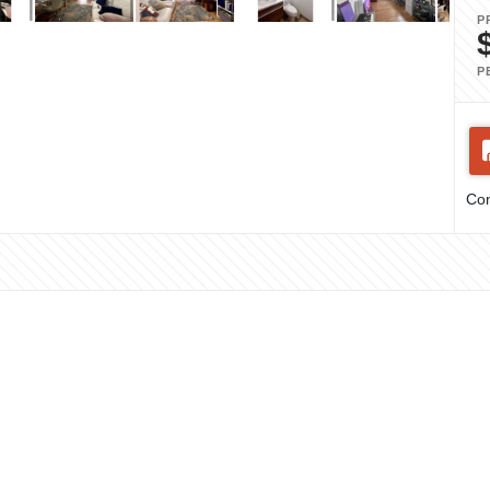
P
P
Com