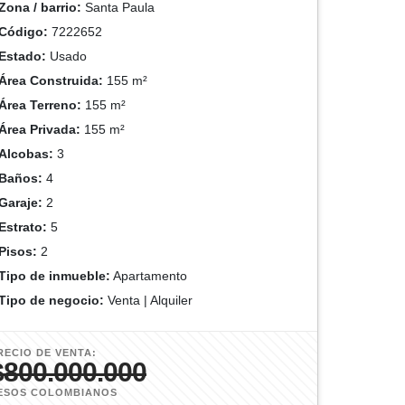
Zona / barrio:
Santa Paula
Código:
7222652
Estado:
Usado
Área Construida:
155 m²
Área Terreno:
155 m²
Área Privada:
155 m²
Alcobas:
3
Baños:
4
Garaje:
2
Estrato:
5
Pisos:
2
Tipo de inmueble:
Apartamento
Tipo de negocio:
Venta | Alquiler
RECIO DE VENTA:
$800.000.000
ESOS COLOMBIANOS