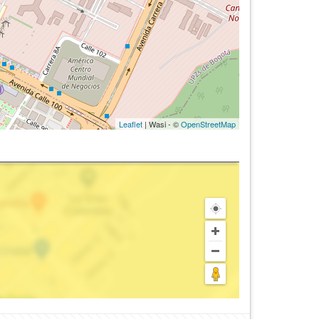
Leaflet
| Wasi - ©
OpenStreetMap