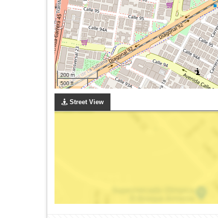
200 m
500 ft
Street View