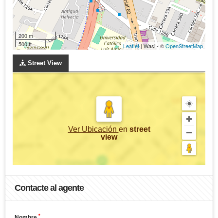
200 m
500 ft
Leaflet
| Wasi - ©
OpenStreetMap
Street View
Ver Ubicación
en
street
view
Contacte al agente
*
Nombre